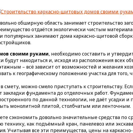
овольно обширную область занимает строительство за
еимущество отдаётся экологически чистым материалам
и популярных занимают дома каркасно-щитовой сборки
астройщиков.
мов своими руками
, необходимо составить и утверди
и будут находиться и, исходя из расположения всех об
этажным – всё зависит от возможностей и желания хозя
ывать к географическому положению участка для того,
в смету, можно смело приступать к строительству. Ес
от закладки фундамента до отделочных работ. Фундаме
построенного по данной технологии, не даёт усадки и
быть монолитной плитой, столбчатым или ленточным.
жете сэкономить довольно значительные средства по 
ю технику, как подъёмный кран, панелевоз или экскава
ния. Учитывая все эти преимущества, цены на каркасн