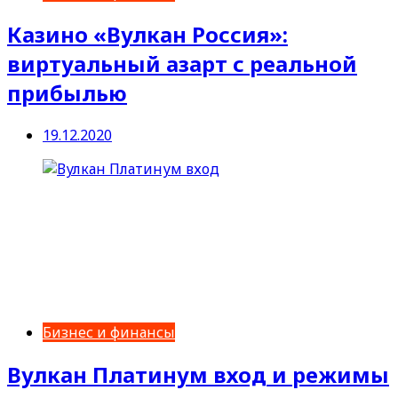
Казино «Вулкан Россия»:
виртуальный азарт с реальной
прибылью
19.12.2020
Бизнес и финансы
Вулкан Платинум вход и режимы