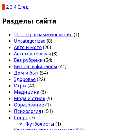
1
2
3
4
След.
Разделы сайта
IT — Программирование
(1)
Uncategorized
(8)
Авто и мото
(20)
Автомастерская
(3)
Без рубрики
(54)
Бизнес и финансы
(41)
Дом и быт
(54)
Здоровье
(22)
Игры
(40)
Медицина
(6)
Мода и стиль
(5)
Образование
(1)
Психология
(151)
Спорт
(7)
Футболисты
(1)