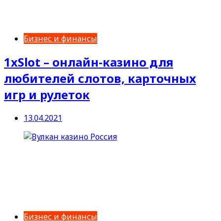
Бизнес и финансы
1xSlot – онлайн-казино для
любителей слотов, карточных
игр и рулеток
13.04.2021
Бизнес и финансы