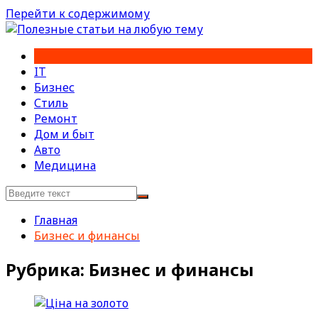
Перейти к содержимому
IT
Бизнес
Стиль
Ремонт
Дом и быт
Авто
Медицина
Главная
Бизнес и финансы
Рубрика:
Бизнес и финансы