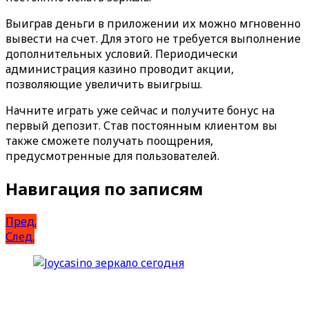
Выиграв деньги в приложении их можно мгновенно
вывести на счет. Для этого не требуется выполнение
дополнительных условий. Периодически
администрация казино проводит акции,
позволяющие увеличить выигрыш.
Начните играть уже сейчас и получите бонус на
первый депозит. Став постоянным клиентом вы
также сможете получать поощрения,
предусмотренные для пользователей.
Навигация по записям
Пред.
След.