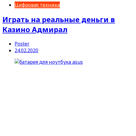
Цифровая техника
Играть на реальные деньги в
Казино Адмирал
Poster
24.02.2020