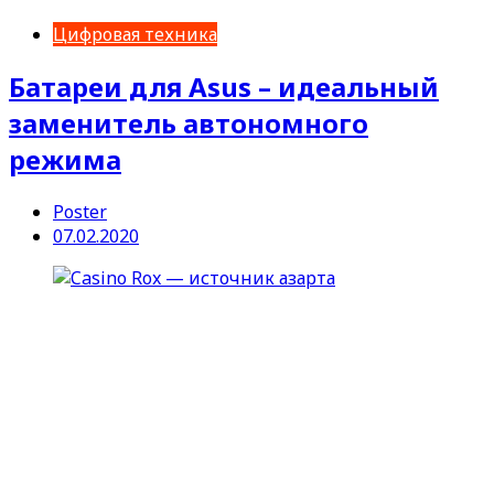
Цифровая техника
Батареи для Asus – идеальный
заменитель автономного
режима
Poster
07.02.2020