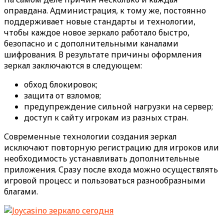
оправдана. Администрация, к тому же, постоянно
поддерживает новые стандарты и технологии,
чтобы каждое новое зеркало работало быстро,
безопасно и с дополнительными каналами
шифрования. В результате причины оформления
зеркал заключаются в следующем:
обход блокировок;
защита от взломов;
предупреждение сильной нагрузки на сервер;
доступ к сайту игрокам из разных стран.
Современные технологии создания зеркал
исключают повторную регистрацию для игроков или
необходимость устанавливать дополнительные
приложения. Сразу после входа можно осуществлять
игровой процесс и пользоваться разнообразными
благами.