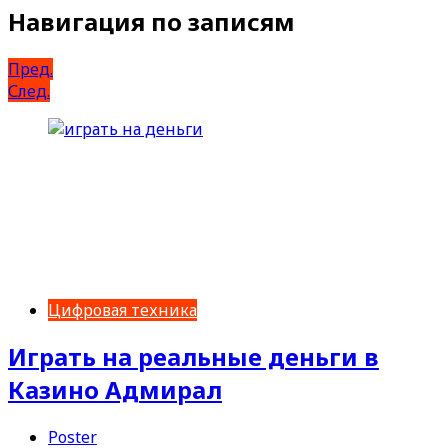
Навигация по записям
Пред.
След.
Цифровая техника
Играть на реальные деньги в
Казино Адмирал
Poster