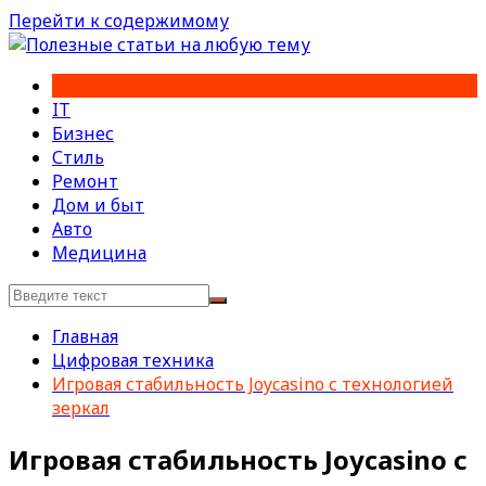
Перейти к содержимому
IT
Бизнес
Стиль
Ремонт
Дом и быт
Авто
Медицина
Главная
Цифровая техника
Игровая стабильность Joycasino с технологией
зеркал
Игровая стабильность Joycasino с