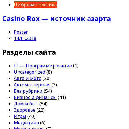
Цифровая техника
Casino Rox — источник азарта
Poster
14.11.2018
Разделы сайта
IT — Программирование
(1)
Uncategorized
(8)
Авто и мото
(20)
Автомастерская
(3)
Без рубрики
(54)
Бизнес и финансы
(41)
Дом и быт
(54)
Здоровье
(22)
Игры
(40)
Медицина
(6)