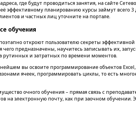
адреса, где будут проводиться занятия, на сайте Сет
её эффективному планированию курсы займут всего 3 дня
иентов и частных лиц уточните на портале.
се обучения
поэтапно откроют пользователю секреты эффективной р
я чего предназначены, научитесь записывать их, запуск
а рутинных и затратных по времени моментов.
льнейшем вы освоите программирование объектов Excel
апазонами ячеек, программировать циклы, то есть мног
мущество очного обучения – прямая связь с преподават
тов на электронную почту, как при заочном обучении