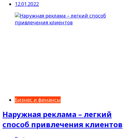
12.01.2022
Бизнес и финансы
Наружная реклама – легкий
способ привлечения клиентов