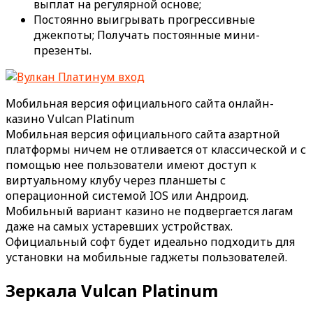
выплат на регулярной основе;
Постоянно выигрывать прогрессивные
джекпоты; Получать постоянные мини-
презенты.
Мобильная версия официального сайта онлайн-
казино Vulcan Platinum
Мобильная версия официального сайта азартной
платформы ничем не отливается от классической и с
помощью нее пользователи имеют доступ к
виртуальному клубу через планшеты с
операционной системой IOS или Андроид.
Мобильный вариант казино не подвергается лагам
даже на самых устаревших устройствах.
Официальный софт будет идеально подходить для
установки на мобильные гаджеты пользователей.
Зеркала Vulcan Platinum