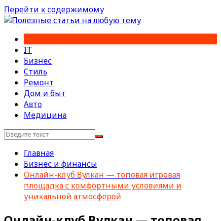
Перейти к содержимому
IT
Бизнес
Стиль
Ремонт
Дом и быт
Авто
Медицина
Главная
Бизнес и финансы
Онлайн-клуб Вулкан — топовая игровая
площадка с комфортными условиями и
уникальной атмосферой
Онлайн-клуб Вулкан — топовая