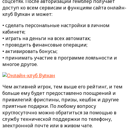
соцсетях. После авторизации гемблер получает
доступ ко всем сервисам и функциям сайта онлайн-
клуб Вулкан и может:
• сделать персональные настройки в личном
кабинете;
• играть на деньги на всех автоматах;
• проводить финансовые операции;
• активировать бонусы;
• принимать участие в программе лояльности и
многое другое.
Чем активней игрок, тем выше его рейтинг, и тем
больше ему будет предоставлено поощрений и
привилегий: фриспины, призы, кешбэк и другие
приятные подарки. По любому вопросу
круглосуточно можно обратиться за помощью в
службу технической поддержки по телефону,
электронной почте или в живом чате.