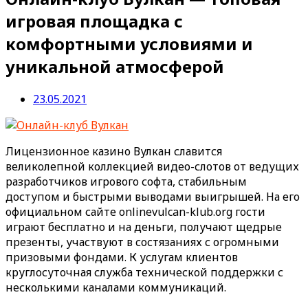
игровая площадка с
комфортными условиями и
уникальной атмосферой
23.05.2021
Лицензионное казино Вулкан славится
великолепной коллекцией видео-слотов от ведущих
разработчиков игрового софта, стабильным
доступом и быстрыми выводами выигрышей. На его
официальном сайте onlinevulcan-klub.org гости
играют бесплатно и на деньги, получают щедрые
презенты, участвуют в состязаниях с огромными
призовыми фондами. К услугам клиентов
круглосуточная служба технической поддержки с
несколькими каналами коммуникаций.