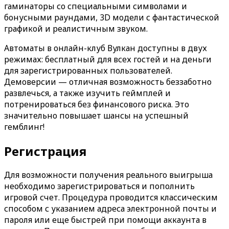
гаминаторы со специальными символами и
бонусными раундами, 3D модели с фантастической
графикой и реалистичным звуком.
Автоматы в онлайн-клуб Вулкан доступны в двух
режимах: бесплатный для всех гостей и на деньги
для зарегистрированных пользователей.
Демоверсии — отличная возможность беззаботно
развлечься, а также изучить геймплей и
потренироваться без финансового риска. Это
значительно повышает шансы на успешный
гемблинг!
Регистрация
Для возможности получения реального выигрыша
необходимо зарегистрироваться и пополнить
игровой счет. Процедура проводится классическим
способом с указанием адреса электронной почты и
пароля или еще быстрей при помощи аккаунта в