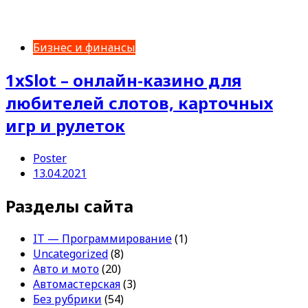
Бизнес и финансы
1xSlot – онлайн-казино для
любителей слотов, карточных
игр и рулеток
Poster
13.04.2021
Разделы сайта
IT — Программирование
(1)
Uncategorized
(8)
Авто и мото
(20)
Автомастерская
(3)
Без рубрики
(54)