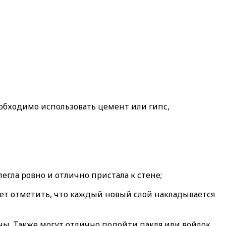
еобходимо использовать цемент или гипс,
егла ровно и отлично пристала к стене;
ет отметить, что каждый новый слой накладывается
ы. Также могут отлично подойти пакля или войлок,