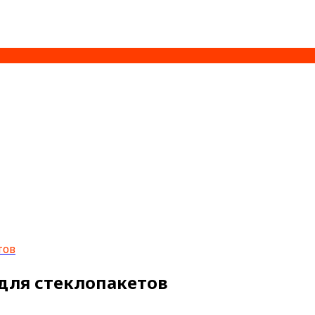
тов
для стеклопакетов