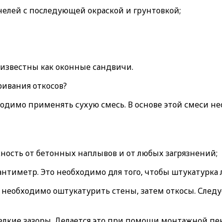
нелей с последующей окраской и грунтовкой;
 известны как оконные сандвичи.
ривания откосов?
ходимо применять сухую смесь. В основе этой смеси н
ность от бетонных наплывов и от любых загрязнений;
нтиметр. Это необходимо для того, чтобы штукатурка л
 необходимо оштукатурить стены, затем откосы. Следу
елкие зазоры. Делается это при помощи монтажной пен