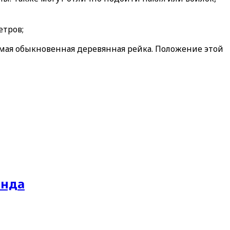
етров;
амая обыкновенная деревянная рейка. Положение этой
енда