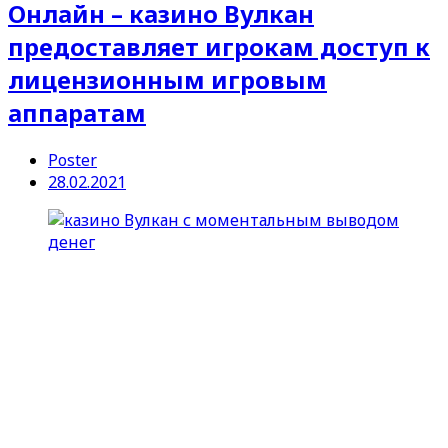
Онлайн – казино Вулкан
предоставляет игрокам доступ к
лицензионным игровым
аппаратам
Poster
28.02.2021