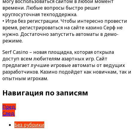
могу воспользоваться сайтом в любой момент
времени. Любые вопросы быстро решит
круглосуточная техподдержка.
• Игра без регистрации. Чтобы интересно провести
время, регистрироваться на сайте казино Серф не
нужно. Достаточно запустить автоматы в демо-
режиме.
Serf Casino – новая площадка, которая открыла
доступ всем любителям азартных игр. Сайт
предлагает лучшие игровые автоматы от ведущих
разработчиков. Казино подойдет как новичкам, так и
опытным игрокам.
Навигация по записям
Пред.
След.
Без рубрики