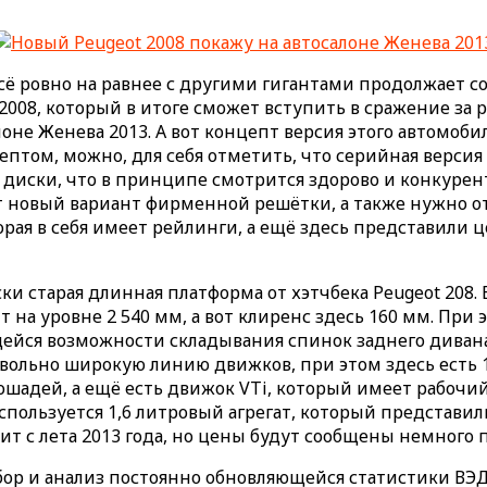
сё ровно на равнее с другими гигантами продолжает со
008, который в итоге сможет вступить в сражение за р
не Женева 2013. А вот концепт версия этого автомобил
птом, можно, для себя отметить, что серийная версия 
и диски, что в принципе смотрится здорово и конкурен
ает новый вариант фирменной решётки, а также нужно
орая в себя имеет рейлинги, а ещё здесь представили
ки старая длинная платформа от хэтчбека Peugeot 208.
т на уровне 2 540 мм, а вот клиренс здесь 160 мм. При 
щейся возможности складывания спинок заднего дивана
овольно широкую линию движков, при этом здесь есть 
ошадей, а ещё есть движок VTi, который имеет рабочий
спользуется 1,6 литровый агрегат, который представил
ит с лета 2013 года, но цены будут сообщены немного 
ор и анализ постоянно обновляющейся статистики ВЭ