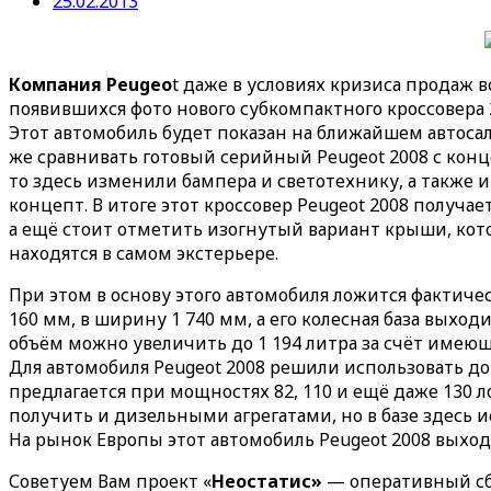
25.02.2013
Компания Peugeo
t даже в условиях кризиса продаж в
появившихся фото нового субкомпактного кроссовера 2
Этот автомобиль будет показан на ближайшем автосало
же сравнивать готовый серийный Peugeot 2008 с конце
то здесь изменили бампера и светотехнику, а также 
концепт.
В итоге этот кроссовер Peugeot 2008 получ
а ещё стоит отметить изогнутый вариант крыши, кот
находятся в самом экстерьере.
При этом в основу этого автомобиля ложится фактичес
160 мм, в ширину 1 740 мм, а его колесная база выходи
объём можно увеличить до 1 194 литра за счёт имею
Для автомобиля Peugeot 2008 решили использовать д
предлагается при мощностях 82, 110 и ещё даже 130 л
получить и дизельными агрегатами, но в базе здесь и
На рынок Европы этот автомобиль Peugeot 2008 выход
Советуем Вам проект «
Неостатис»
— оперативный сб