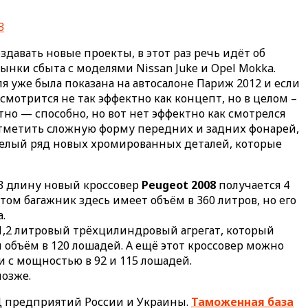
здавать новые проекты, в этот раз речь идёт об
ынки сбыта с моделями Nissan Juke и Opel Mokka.
я уже была показана на автосалоне Париж 2012 и если
смотрится не так эффектно как концепт, но в целом –
тно — способно, но вот нет эффектно как смотрелся
 отметить сложную форму передних и задних фонарей,
 целый ряд новых хромированных деталей, которые
 В длину новый кроссовер
Peugeot 2008
получается 4
этом багажник здесь имеет объём в 360 литров, но его
.
1,2 литровый трёхцилиндровый агрегат, который
 объём в 120 лошадей. А ещё этот кроссовер можно
и с мощностью в 92 и 115 лошадей.
позже.
Д предприятий России и Украины.
Таможенная база