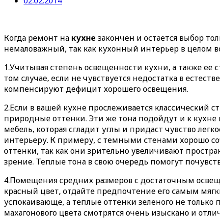
02.02.2014
Когда ремонт на
кухне
закончен и остается выбор тол
немаловажный, так как кухонный интерьер в целом в
1.Учитывая степень освещенности кухни, а также ее
том случае, если не чувствуется недостатка в есте
компенсируют дефицит хорошего освещения.
2.Если в вашей кухне прослеживается классический с
природные оттенки. Эти же тона подойдут и к кухне 
мебель, которая сгладит углы и придаст чувство лег
интерьеру. К примеру, с темными стенами хорошо со
оттенки, так как они зрительно увеличивают простра
зрение. Теплые тона в свою очередь помогут почувст
4.Помещения средних размеров с достаточным освеще
красный цвет, отдайте предпочтение его самым мяг
успокаивающе, а теплые оттенки зеленого не только
махагонового цвета смотрятся очень изыскано и отл