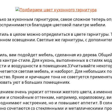
ько за кухонным гарнитуром, самое сложное теперь опр
оспринимается благодаря цветовой палитре мебели.
 стиль в целом можно определиться в цвете гарнитуры
ственном освещении. Светлые же гарнитуры, с дополни
тиль, вам подойдет мебель, сделанная из дерева. Общ
в кантри-стиле. Для кухонь, выполненных в стилях мо
кости и воздушности в помещение.
3.Учитывайте некото
четается светлая мебель, и наоборот. Для небольших 
нство. Яркие и кричащие тона не советуется применять
вовать уют в больших помещениях.
нием очень украсит оттенки желтого цвета, а именно 
ким и спокойным оттенкам, например, коралловому, в
 поднимают настроение, но и повышают аппетит. В сол
ично сочетаются со стеклянными и металлическими про