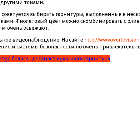
ь другими тонами.
 советуется выбирать гарнитуры, выполненные в неско
енками. Фиолетовый цвет можно скомбинировать с оли
ым очень освежают.
льное видеонаблюдение. На сайте
http://www.worldvision
ение и системы безопасности по очень привлекательн
тур белого цвета
цвет кухонного гарнитура