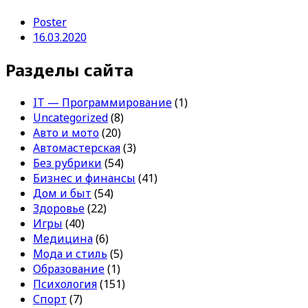
Poster
16.03.2020
Разделы сайта
IT — Программирование
(1)
Uncategorized
(8)
Авто и мото
(20)
Автомастерская
(3)
Без рубрики
(54)
Бизнес и финансы
(41)
Дом и быт
(54)
Здоровье
(22)
Игры
(40)
Медицина
(6)
Мода и стиль
(5)
Образование
(1)
Психология
(151)
Спорт
(7)