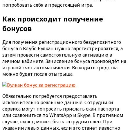
попробовать себя в предстоящей игре.
Как происходит получение
бонусов
Для получения регистрационного бездепозитного
бонуса в Клубе Вулкан нужно зарегистрироваться, а
затем провести самостоятельную активацию в
личном кабинете. Зачисление бонуса произойдёт на
игровой счёт автоматически. Выводить средства
можно будет после отыгрыша.
Обязательно потребуется предоставлять
исключительно реальные данные. Сотрудники
сервиса могут попросить прислать скан паспорта
или созвониться по WhatsApp и Skype. В противном
случае, вывод может быть затруднителен. При
указании левых данных, если это станет известно