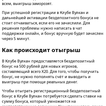
всем, выигрыш заморозят.
При успешной регистрации в Клубе Вулкан и
дальнейшей активации бездепозитного бонуса не
стоит отчаиваться, если его не зачислили. Для
решения проблемы нужно написать в чат
поддержки онлайн, и бонус вручную будет зачислен
через 5 минут.
Как происходит отыгрыш
В Клубе Вулкан предоставляется бездепозитный
бонус на 500 рублей для новых игроков,
составляющий всего Х20. Для того, чтобы получить
бонус, не нужно пополнять счёт и выводить и
выигрыш при помощи реальных денег.
Чтобы отыграть регистрационный бездепозитный
бонус в Клубе Вулкан потребуется сделать ставки на
сумму бонуса, который умножается на