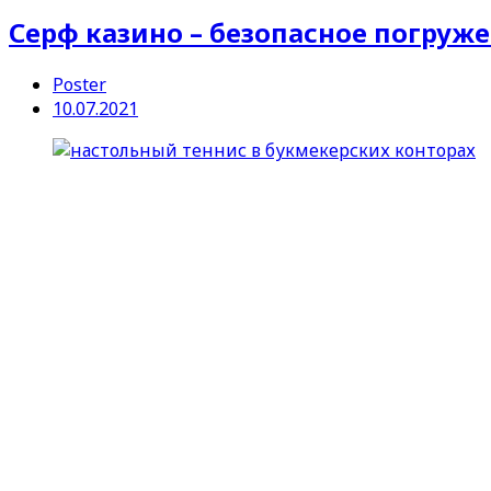
Серф казино – безопасное погруже
Poster
10.07.2021