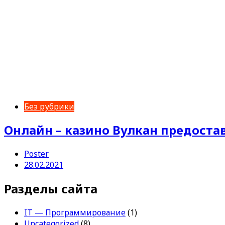
Без рубрики
Онлайн – казино Вулкан предост
Poster
28.02.2021
Разделы сайта
IT — Программирование
(1)
Uncategorized
(8)