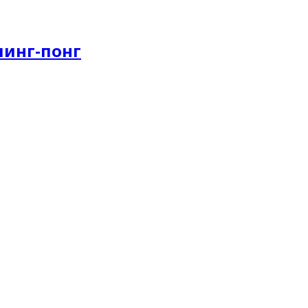
пинг-понг