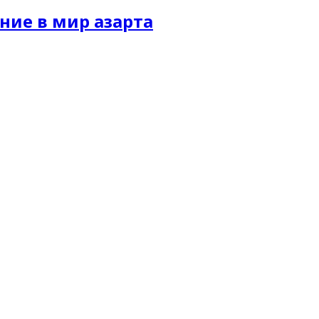
ние в мир азарта