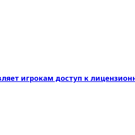
авляет игрокам доступ к лицензио