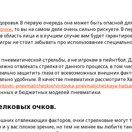
ровья. В первую очередь она может быть опасной для г
 очки
, то вы на самом деле очень сильно рискуете. В п
 область лица и в лучшем случае вам будет гарантиров
 игры не стоит забывать про использование специальн
невматической стрельбы, а не игрокам в пейнтбол. Д
жно отвлекать стрелка от данного процесса, в том чис
еально защитить глаза от всевозможных внешних факто
льно удобным. В качестве пневматики рассмотрите Хат
/vintovki-pnevmaticheskie/vintovka-pnevmaticheskaya-hatsa
твенных и бюджетных моделей пневматики.
елковых очков.
ешних отвлекающих факторов, очки стрелковые могут т
и у вас плохое зрение, но тем не менее вы любите так