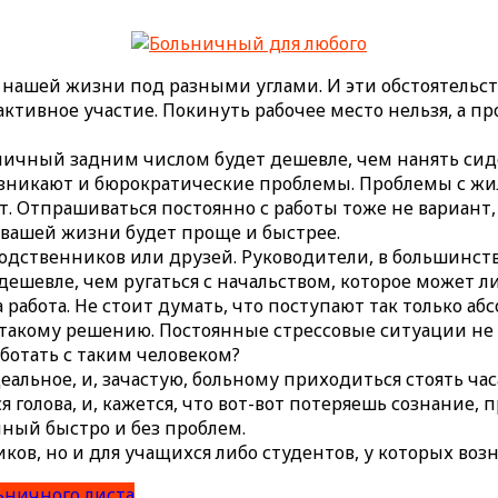
 нашей жизни под разными углами. И эти обстоятельств
тивное участие. Покинуть рабочее место нельзя, а про
ьничный задним числом будет дешевле, чем нанять сиде
зникают и бюрократические проблемы. Проблемы с жил
т. Отпрашиваться постоянно с работы тоже не вариан
 вашей жизни будет проще и быстрее.
дственников или друзей. Руководители, в большинстве
дешевле, чем ругаться с начальством, которое может 
а работа. Не стоит думать, что поступают так только а
такому решению. Постоянные стрессовые ситуации не и
ботать с таким человеком?
еальное, и, зачастую, больному приходиться стоять ча
ся голова, и, кажется, что вот-вот потеряешь сознани
ный быстро и без проблем.
ков, но и для учащихся либо студентов, у которых воз
ьничного листа