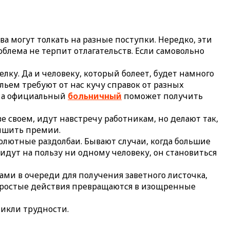
а могут толкать на разные поступки. Нередко, эти
блема не терпит отлагательств. Если самовольно
лку. Да и человеку, который болеет, будет намного
ьем требуют от нас кучу справок от разных
т, а официальный
больничный
поможет получить
 своем, идут навстречу работникам, но делают так,
лишить премии.
бсолютные раздолбаи. Бывают случаи, когда большие
дут на пользу ни одному человеку, он становиться
сами в очереди для получения заветного листочка,
е, простые действия превращаются в изощренные
никли трудности.