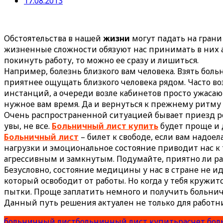
17.08.2013
Обстоятельства в нашей
жизни
могут падать на грани
жизненные сложности обязуют нас принимать в них ак
покинуть работу, то можно ее сразу и лишиться.
Например, болезнь близкого вам человека. Взять бол
приятнее ощущать близкого человека рядом.
Часто во
инстанций, а очереди возле кабинетов просто ужасаю
нужное вам время. Да и вернуться к прежнему ритму
Очень распространенной ситуацией бывает приезд ро
увы, не все.
Больничный лист купить
будет проще и 
Больничный лист
– билет к свободе, если вам надоел
нагрузки и эмоциональное состояние приводит нас к 
агрессивным и замкнутым. Подумайте, приятно ли ра
Безусловно, состояние медицины у нас в стране не ид
который освободит от работы. Но когда у тебя кружит
пытки. Проще заплатить немного и получить больнич
Данный путь решения актуален не только для работни
больничный лист
больничный лист купить
расчет бол